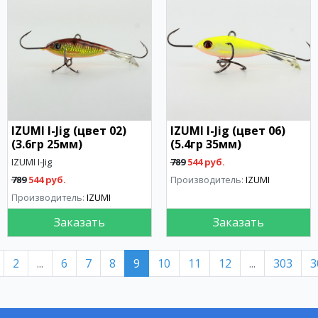
IZUMI I-Jig (цвет 02)
IZUMI I-Jig (цвет 06)
(3.6гр 25мм)
(5.4гр 35мм)
IZUMI I-Jig
789
544 руб.
789
544 руб.
Производитель:
IZUMI
Производитель:
IZUMI
Заказать
Заказать
2
...
6
7
8
9
10
11
12
...
303
3