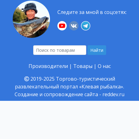
Следите за мной в соцсетях:
Найти
Производители
|
Товары
|
О нас
2019-2025
Торгово-туристический
развлекательный портал «Клевая рыбалка».
Создание и сопровождение сайта -
reddev.ru