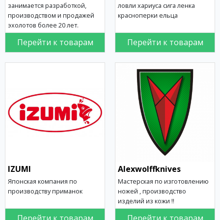
занимается разработкой,
ловли хариуса сига ленка
производством и продажей
красноперки ельца
эхолотов более 20 лет.
Перейти к товарам
Перейти к товарам
IZUMI
Аlexwolffknives
Японская компания по
Мастерская по изготовлению
производству приманок
ножей , производство
изделий из кожи !!
Перейти к товарам
Перейти к товарам