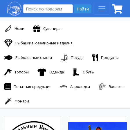
Найти
Ножи
Сувениры
Рыбацкие ювелирные изделия
Рыболовные снасти
Посуда
Продукты
Топоры
Одежда
Обувь
Печатная продукция
Аэролодки
Эхолоты
Фонари