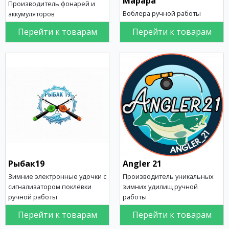
Марара
Производитель фонарей и
Воблера ручной работы
аккумуляторов
Перейти к товарам
Перейти к товарам
Рыбак19
Angler 21
Зимние электронные удочки с
Производитель уникальных
сигнализатором поклёвки
зимних удилищ ручной
ручной работы
работы
Перейти к товарам
Перейти к товарам