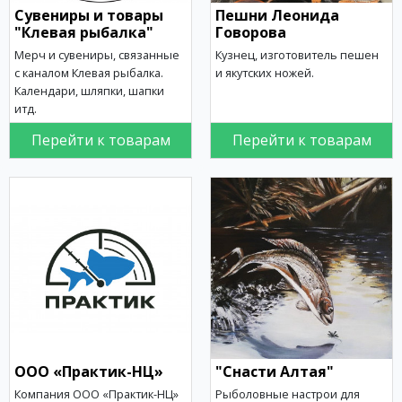
Сувениры и товары
Пешни Леонида
"Клевая рыбалка"
Говорова
Мерч и сувениры, связанные
Кузнец, изготовитель пешен
с каналом Клевая рыбалка.
и якутских ножей.
Календари, шляпки, шапки
итд.
Перейти к товарам
Перейти к товарам
ООО «Практик-НЦ»
"Снасти Алтая"
Компания ООО «Практик-НЦ»
Рыболовные настрои для