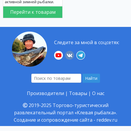
активной зимней рыбалки.
Перейти к товарам
Следите за мной в соцсетях:
Найти
Производители
|
Товары
|
О нас
2019-2025
Торгово-туристический
развлекательный портал «Клевая рыбалка».
Создание и сопровождение сайта -
reddev.ru