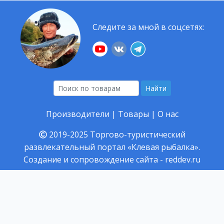
Следите за мной в соцсетях:
Найти
Производители
|
Товары
|
О нас
2019-2025
Торгово-туристический
развлекательный портал «Клевая рыбалка».
Создание и сопровождение сайта -
reddev.ru