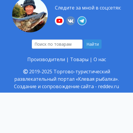
Следите за мной в соцсетях:
Найти
Производители
|
Товары
|
О нас
2019-2025
Торгово-туристический
развлекательный портал «Клевая рыбалка».
Создание и сопровождение сайта -
reddev.ru