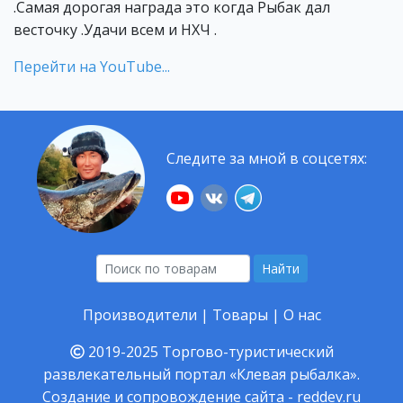
.Самая дорогая награда это когда Рыбак дал
весточку .Удачи всем и НХЧ .
Перейти на YouTube...
Следите за мной в соцсетях:
Найти
Производители
|
Товары
|
О нас
2019-2025
Торгово-туристический
развлекательный портал «Клевая рыбалка».
Создание и сопровождение сайта -
reddev.ru