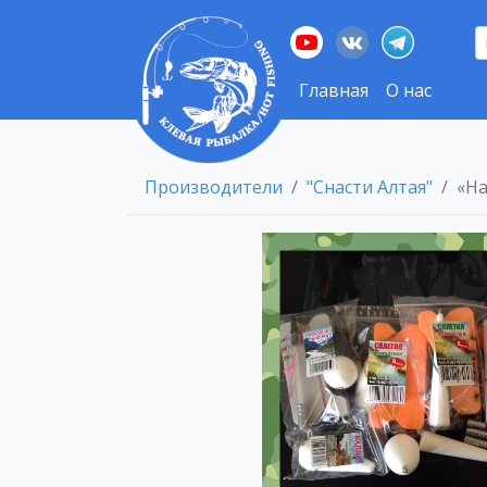
Главная
О нас
Производители
"Снасти Алтая"
«На