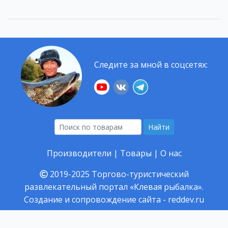
Следите за мной в соцсетях:
Найти
Производители
|
Товары
|
О нас
2019-2025
Торгово-туристический
развлекательный портал «Клевая рыбалка».
Создание и сопровождение сайта -
reddev.ru