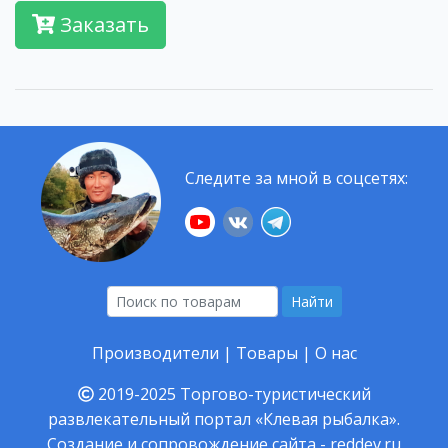
Заказать
Следите за мной в соцсетях:
Найти
Производители
|
Товары
|
О нас
2019-2025
Торгово-туристический
развлекательный портал «Клевая рыбалка».
Создание и сопровождение сайта -
reddev.ru