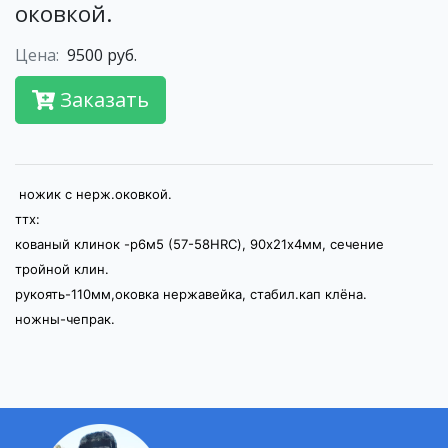
оковкой.
Цена:
9500 руб.
Заказать
ножик с нерж.оковкой.
ттх:
кованый клинок -р6м5 (57-58HRC), 90х21х4мм, сечение
тройной клин.
рукоять-110мм,оковка нержавейка, стабил.кап клёна.
ножны-чепрак.