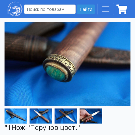
Найти
"1Нож-"Перунов цвет."