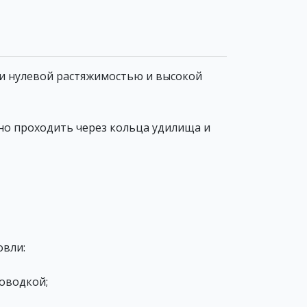
и нулевой растяжимостью и высокой
мно проходить через кольца удилища и
овли:
роводкой;