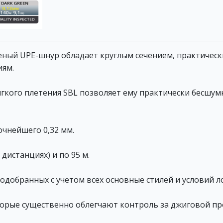
еный UPE-шнур обладает круглым сечением, практическ
иям.
ягкого плетения SBL позволяет ему практически бесшу
очнейшего 0,32 мм.
 дистанциях) и по 95 м.
подобранных с учетом всех основные стилей и условий л
которые существенно облегчают контроль за джиговой п