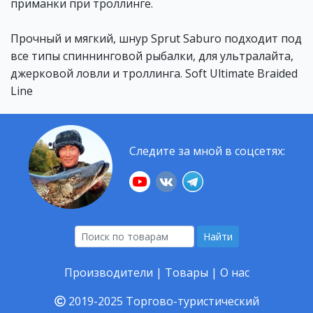
приманки при троллинге.
Прочный и мягкий, шнур Sprut Saburo подходит под
все типы спиннинговой рыбалки, для ультралайта,
джерковой ловли и троллинга. Soft Ultimate Braided
Line
Следите за мной в соцсетях:
Найти
Производители
|
Товары
|
О нас
2019-2025
Торгово-туристический