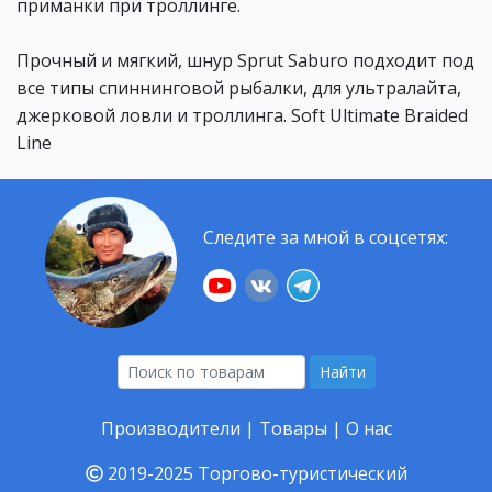
приманки при троллинге.
Прочный и мягкий, шнур Sprut Saburo подходит под
все типы спиннинговой рыбалки, для ультралайта,
джерковой ловли и троллинга. Soft Ultimate Braided
Line
Следите за мной в соцсетях:
Найти
Производители
|
Товары
|
О нас
2019-2025
Торгово-туристический