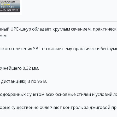
еный UPE-шнур обладает круглым сечением, практическ
иям.
ягкого плетения SBL позволяет ему практически бесшу
очнейшего 0,32 мм.
 дистанциях) и по 95 м.
подобранных с учетом всех основные стилей и условий л
которые существенно облегчают контроль за джиговой п